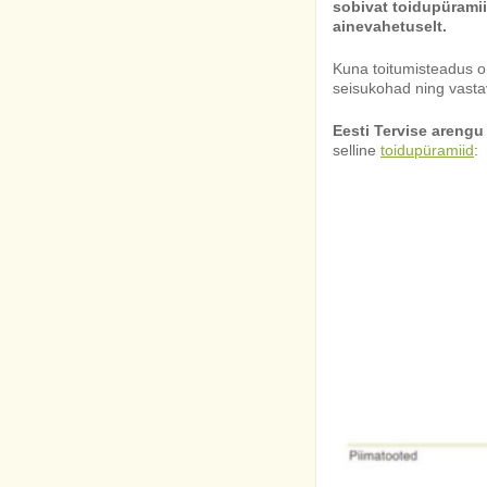
sobivat toidupüramii
ainevahetuselt.
Kuna toitumisteadus on
seisukohad ning vastav
Eesti Tervise arengu
selline
toidupüramiid
: