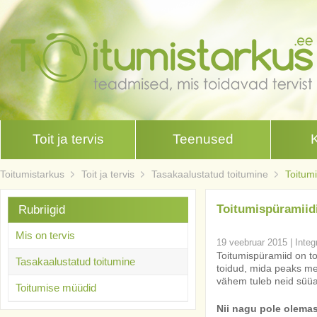
Toit ja tervis
Teenused
Toitumistarkus
Toit ja tervis
Tasakaalustatud toitumine
Toitum
Toitumispüramiid
Rubriigid
Mis on tervis
19 veebruar 2015
|
Integ
Toitumispüramiid on t
Tasakaalustatud toitumine
toidud, mida peaks m
vähem tuleb neid süüa
Toitumise müüdid
Nii nagu pole olemas 