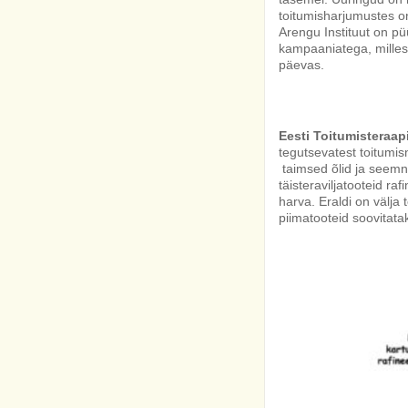
toitumisharjumustes on
Arengu Instituut on p
kampaaniatega, milles 
päevas.
Eesti Toitumisteraap
tegutsevatest toitumisn
taimsed õlid ja seemn
täisteraviljatooteid ra
harva. Eraldi on välja
piimatooteid soovitata