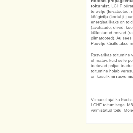
Rootsis propageerit
toitumist
. LCHF püram
teravilju (leivatooted, 
köögivilju (kartul jt juu
energiaallikaks on toi
(avokaado, oliivid, ko
küllastunud rasvad (ra
piimatooted). Au sees
Puuvilju käsitletakse 
Rasvarikas toitumine 
ehmatav, kuid selle pos
toetavad paljud teadu
toitumine hoiab veres
on kasulik nii rasvumis
Viimasel ajal ka Eesti
LCHF toitumisega. M
valmistatud toitu. Mõl