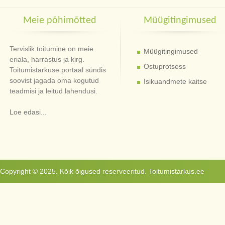
Meie põhimõtted
Müügitingimused
Tervislik toitumine on meie
Müügitingimused
eriala, harrastus ja kirg.
Ostuprotsess
Toitumistarkuse portaal sündis
soovist jagada oma kogutud
Isikuandmete kaitse
teadmisi ja leitud lahendusi.
Loe edasi...
Copyright © 2025. Kõik õigused reserveeritud. Toitumistarkus.ee