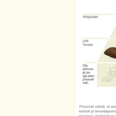
Püramiid näitab, et ees
kartulit ja teraviljaput
tasemel. Uuringud on n