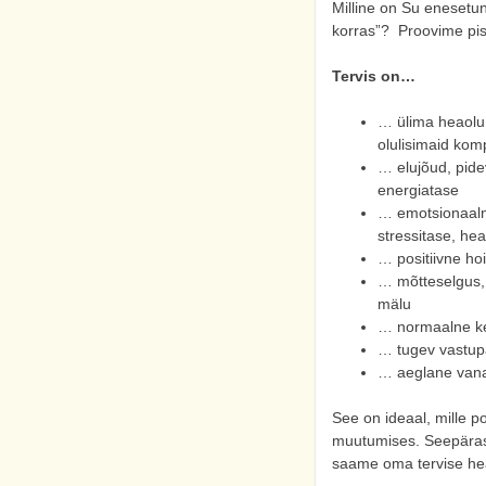
Milline on Su enesetun
korras”? Proovime pis
Tervis on…
… ülima heaolu 
olulisimaid ko
… elujõud, pide
energiatase
… emotsionaaln
stressitase, hea
… positiivne ho
… mõtteselgus,
mälu
… normaalne ke
… tugev vastup
… aeglane vana
See on ideaal, mille po
muutumises. Seepärast
saame oma tervise heak