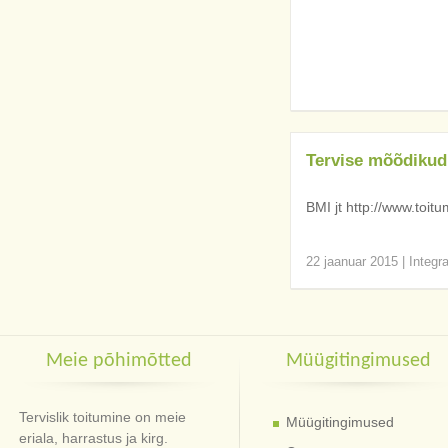
Tervise mõõdikud
BMI jt http://www.toitu
22 jaanuar 2015
|
Integr
Meie põhimõtted
Müügitingimused
Tervislik toitumine on meie
Müügitingimused
eriala, harrastus ja kirg.