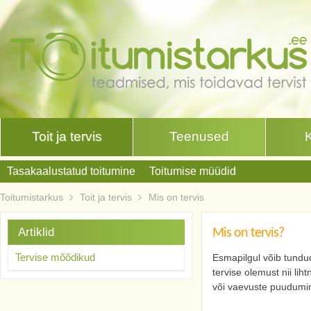
Toit ja tervis
Teenused
Tasakaalustatud toitumine
Toitumise müüdid
Toitumistarkus
Toit ja tervis
Mis on tervis
Artiklid
Mis on tervis?
Tervise mõõdikud
Esmapilgul võib tundud
tervise olemust nii li
või vaevuste puudumin