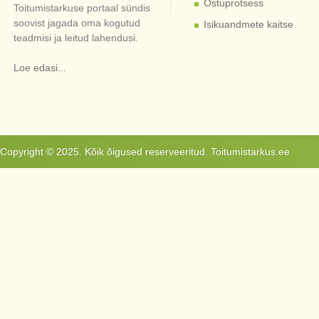
Ostuprotsess
Toitumistarkuse portaal sündis
soovist jagada oma kogutud
Isikuandmete kaitse
teadmisi ja leitud lahendusi.
Loe edasi...
Copyright © 2025. Kõik õigused reserveeritud. Toitumistarkus.ee