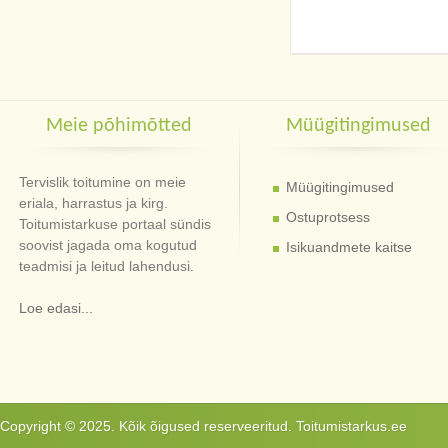
Meie põhimõtted
Müügitingimused
Tervislik toitumine on meie
Müügitingimused
eriala, harrastus ja kirg.
Ostuprotsess
Toitumistarkuse portaal sündis
soovist jagada oma kogutud
Isikuandmete kaitse
teadmisi ja leitud lahendusi.
Loe edasi...
Copyright © 2025. Kõik õigused reserveeritud. Toitumistarkus.ee