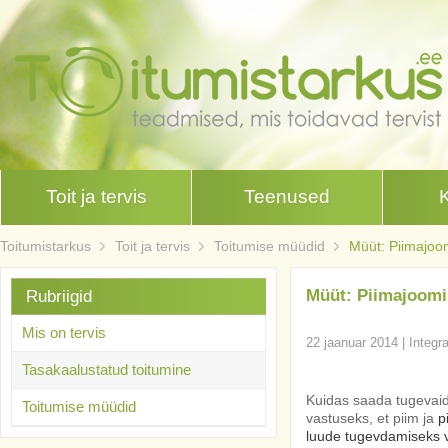
Toit ja tervis
Teenused
Toitumistarkus
Toit ja tervis
Toitumise müüdid
Müüt: Piimajoo
Müüt: Piimajoomi
Rubriigid
Mis on tervis
22 jaanuar 2014
|
Integr
Tasakaalustatud toitumine
Kuidas saada tugevaid l
Toitumise müüdid
vastuseks, et piim ja
p
luude tugevdamiseks v