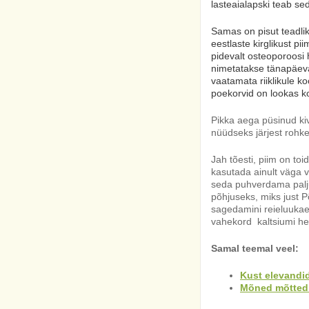
lasteaialapski
teab se
Samas on pisut teadlik
eestlaste kirglikust 
pidevalt osteoporoosi
nimetatakse tänapäeval
vaatamata riiklikule ko
poekorvid on lookas ko
Pikka aega püsinud ki
nüüdseks järjest roh
Jah tõesti, piim on to
kasutada ainult väga vä
seda puhverdama palju
põhjuseks, miks just 
sagedamini reieluukae
vahekord kaltsiumi h
Samal teemal veel:
Kust elevandid
Mõned mõtted k