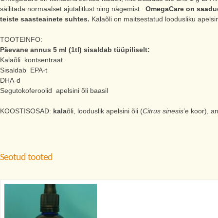
säilitada normaalset ajutalitlust ning nägemist.
OmegaCare on saadud 
teiste saasteainete suhtes.
Kalaõli on maitsestatud loodusliku apelsin
TOOTEINFO:
Päevane annus 5 ml (1tl) sisaldab tüüpiliselt:
Kalaõli kontsentraat
Sisaldab EPA-t
DHA-d
Segutokoferoolid apelsini õli baasil
KOOSTISOSAD:
kala
õli, looduslik apelsini õli (
Citrus sinesis
’e koor), a
Seotud tooted