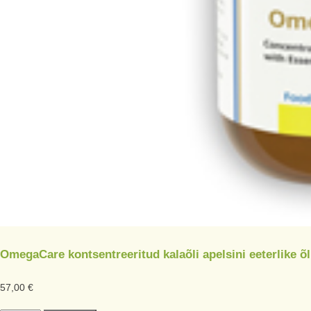
OmegaCare kontsentreeritud kalaõli apelsini eeterlike õ
57,00
€