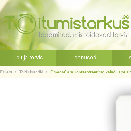
Toit ja tervis
Teenused
Esileht
Toidulisandid
OmegaCare kontsentreeritud kalaõli apelsini