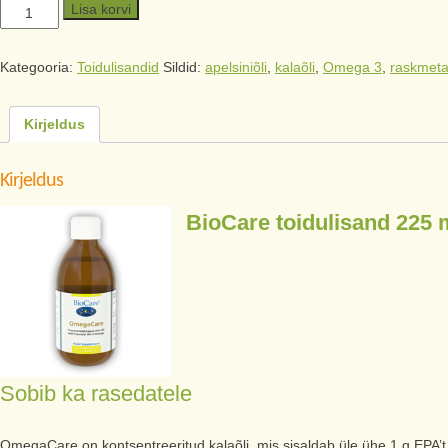
Lisa korvi
Kategooria:
Toidulisandid
Sildid:
apelsiniõli
,
kalaõli
,
Omega 3
,
raskmetal
Kirjeldus
Kirjeldus
BioCare toidulisand 225 
Sobib ka rasedatele
OmegaCare on kontsentreeritud kalaõli, mis sisaldab üle ühe 1 g EPA’t