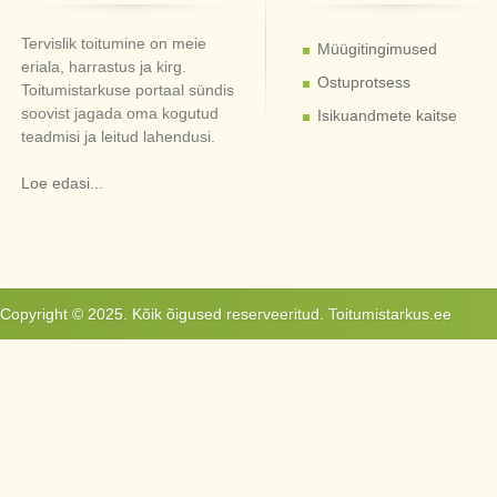
Tervislik toitumine on meie
Müügitingimused
eriala, harrastus ja kirg.
Ostuprotsess
Toitumistarkuse portaal sündis
soovist jagada oma kogutud
Isikuandmete kaitse
teadmisi ja leitud lahendusi.
Loe edasi...
Copyright © 2025. Kõik õigused reserveeritud. Toitumistarkus.ee