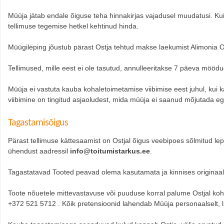
Müüja jätab endale õiguse teha hinnakirjas vajadusel muudatusi. Ku
tellimuse tegemise hetkel kehtinud hinda.
Müügileping jõustub pärast Ostja tehtud makse laekumist Alimonia 
Tellimused, mille eest ei ole tasutud, annulleeritakse 7 päeva möödu
Müüja ei vastuta kauba kohaletoimetamise viibimise eest juhul, kui ka
viibimine on tingitud asjaoludest, mida müüja ei saanud mõjutada eg
Tagastamisõigus
Pärast tellimuse kättesaamist on Ostjal õigus veebipoes sõlmitud l
ühendust aadressil
info@toitumistarkus.ee
.
Tagastatavad Tooted peavad olema kasutamata ja kinnises originaa
Toote nõuetele mittevastavuse või puuduse korral palume Ostjal kohe
+372 521 5712 . Kõik pretensioonid lahendab Müüja personaalselt, l