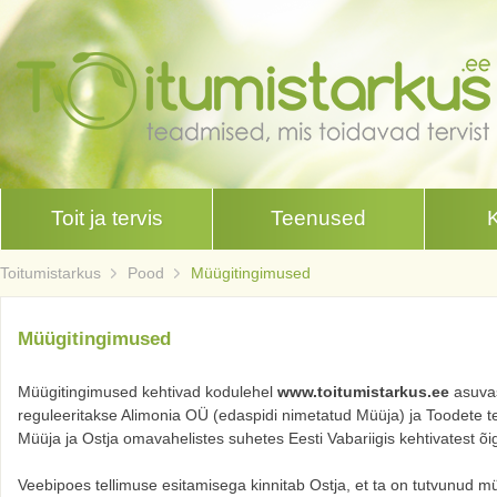
Toit ja tervis
Teenused
Toitumistarkus
Pood
Müügitingimused
Müügitingimused
Müügitingimused kehtivad kodulehel
www.toitumistarkus.ee
asuvas
reguleeritakse Alimonia OÜ (edaspidi nimetatud Müüja) ja Toodete tell
Müüja ja Ostja omavahelistes suhetes Eesti Vabariigis kehtivatest õi
Veebipoes tellimuse esitamisega kinnitab Ostja, et ta on tutvunud 