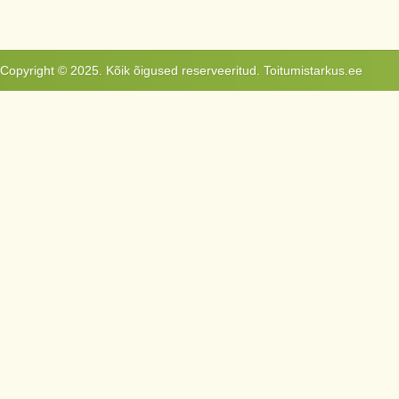
Copyright © 2025. Kõik õigused reserveeritud. Toitumistarkus.ee