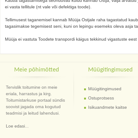
Kauba tagastamisega seonduvad kulud kannab Ostja, välja arvatud ju
ei vasta tellitule (nt vale või defektiga toode).
Tellimusest taganemisel kannab Müüja Ostjale raha tagastatud kauba
tagasimakse tegemisest seni, kuni on lepingu esemeks oleva asja t
Müüja ei vastuta Toodete transpordi käigus tekkinud vigastuste eest
Meie põhimõtted
Müügitingimused
Tervislik toitumine on meie
Müügitingimused
eriala, harrastus ja kirg.
Ostuprotsess
Toitumistarkuse portaal sündis
soovist jagada oma kogutud
Isikuandmete kaitse
teadmisi ja leitud lahendusi.
Loe edasi...