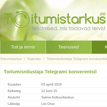
Toit ja tervis
Teenused
Toitumistarkus
Kalender
Toitumisnõustaja Telegrami konverentsil
Toitumisnõustaja Telegrami konverentsil
Kuupäev
03 aprill 2015
Kellaaeg
12 kuni 15
Asukoht
Salme Kultuurikeskus
Läbiviija
Liis Orav