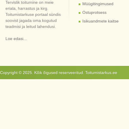
Tervislik toitumine on meie
Müügitingimused
eriala, harrastus ja kirg.
Ostuprotsess
Toitumistarkuse portaal sündis
soovist jagada oma kogutud
Isikuandmete kaitse
teadmisi ja leitud lahendusi.
Loe edasi...
Copyright © 2025. Kõik õigused reserveeritud. Toitumistarkus.ee