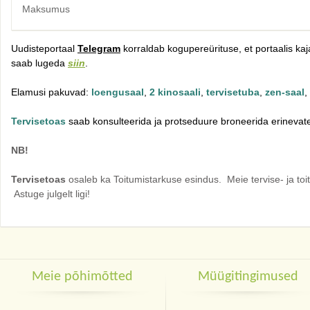
Maksumus
Uudisteportaal
Telegram
korraldab kogupereürituse, et portaalis k
saab lugeda
siin
.
Elamusi pakuvad:
loengusaal
,
2
kinosaali
,
tervisetuba
,
zen-saal
,
Tervisetoas
saab konsulteerida ja protseduure broneerida erinevate 
NB!
Tervisetoas
osaleb ka Toitumistarkuse esindus. Meie tervise- ja to
Astuge julgelt ligi!
Meie põhimõtted
Müügitingimused