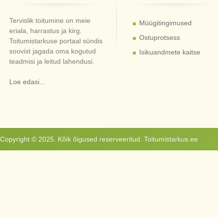
Tervislik toitumine on meie
Müügitingimused
eriala, harrastus ja kirg.
Ostuprotsess
Toitumistarkuse portaal sündis
soovist jagada oma kogutud
Isikuandmete kaitse
teadmisi ja leitud lahendusi.
Loe edasi...
Copyright © 2025. Kõik õigused reserveeritud. Toitumistarkus.ee