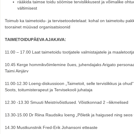
rääkida taimse toidu söömise tervislikkusest ja võimalike oht
vältimisest
Toimub ka taimetoidu- ja tervisetoodetelaat: kohal on taimetoitu pak
toorainet müüvad organisatsioonid
TAIMETOIDUPÄEVA AJAKAVA:
11.00 – 17.00 Laat taimetoidu tootjatele valmistajatele ja maaletootj
10.45 Kerge hommikvõimlemine õues, juhendajaks Arigato personaa
Taimi Ainjärv
11.00-12.30 Loeng-diskussioon „Taimetoit, selle tervislikkus ja ohud
Soots, toitumisterapeut ja Tervisekooli juhataja
12.30 -13.30 Smuuti Meistrivõistlused. Võistkonnad 2 –liikmelised
13.30-15.00 Dr Riina Raudsiku loeng „Põletik ja haigused ning seos 
14.30 Mustkunstnik Fred-Erik Johansoni etteaste