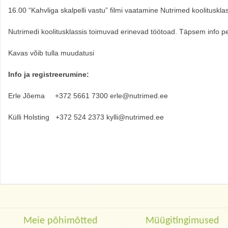
16.00 “Kahvliga skalpelli vastu” filmi vaatamine Nutrimed koolituskla
Nutrimedi koolitusklassis toimuvad erinevad töötoad. Täpsem info p
Kavas võib tulla muudatusi
Info ja registreerumine:
Erle Jõema +372 5661 7300 erle@nutrimed.ee
Külli Holsting +372 524 2373 kylli@nutrimed.ee
Meie põhimõtted
Müügitingimused