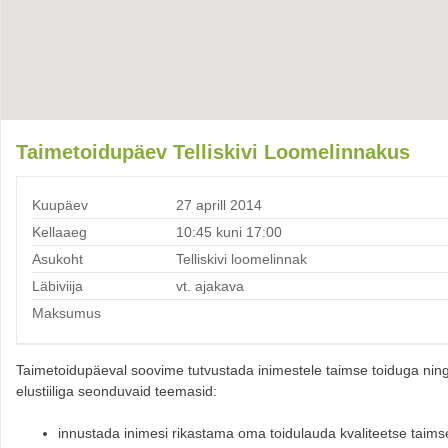
Taimetoidupäev Telliskivi Loomelinnakus
Kuupäev
27 aprill 2014
Kellaaeg
10:45 kuni 17:00
Asukoht
Telliskivi loomelinnak
Läbiviija
vt. ajakava
Maksumus
Taimetoidupäeval soovime tutvustada inimestele taimse toiduga ning 
elustiiliga seonduvaid teemasid:
innustada inimesi rikastama oma toidulauda kvaliteetse taims