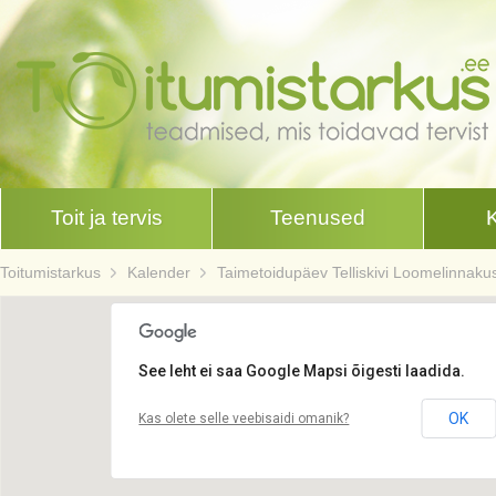
Toit ja tervis
Teenused
Toitumistarkus
Kalender
Taimetoidupäev Telliskivi Loomelinnaku
See leht ei saa Google Mapsi õigesti laadida.
OK
Kas olete selle veebisaidi omanik?