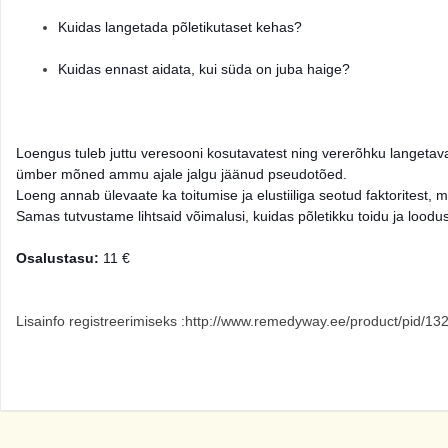
Kuidas langetada põletikutaset kehas?
Kuidas ennast aidata, kui süda on juba haige?
Loengus tuleb juttu veresooni kosutavatest ning vererõhku langetava
ümber mõned ammu ajale jalgu jäänud pseudotõed.
Loeng annab ülevaate ka toitumise ja elustiiliga seotud faktorites
Samas tutvustame lihtsaid võimalusi, kuidas põletikku toidu ja loodus
Osalustasu:
11 €
Lisainfo registreerimiseks :http://www.remedyway.ee/product/pid/13