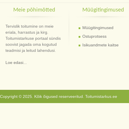
Meie põhimõtted
Müügitingimused
Tervislik toitumine on meie
Müügitingimused
eriala, harrastus ja kirg.
Ostuprotsess
Toitumistarkuse portaal sündis
soovist jagada oma kogutud
Isikuandmete kaitse
teadmisi ja leitud lahendusi.
Loe edasi...
Copyright © 2025. Kõik õigused reserveeritud. Toitumistarkus.ee