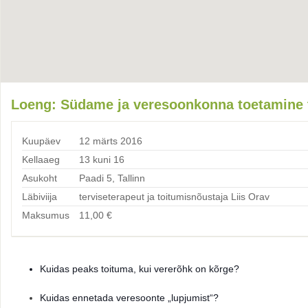
Loeng: Südame ja veresoonkonna toetamine to
Kuupäev
12 märts 2016
Kellaaeg
13 kuni 16
Asukoht
Paadi 5, Tallinn
Läbiviija
terviseterapeut ja toitumisnõustaja Liis Orav
Maksumus
11,00
€
Kuidas peaks toituma, kui vererõhk on kõrge?
Kuidas ennetada veresoonte „lupjumist“?