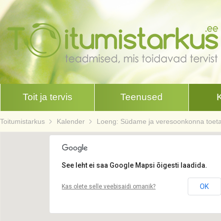
Toit ja tervis
Teenused
Toitumistarkus
Kalender
Loeng: Südame ja veresoonkonna toetami
See leht ei saa Google Mapsi õigesti laadida.
OK
Kas olete selle veebisaidi omanik?