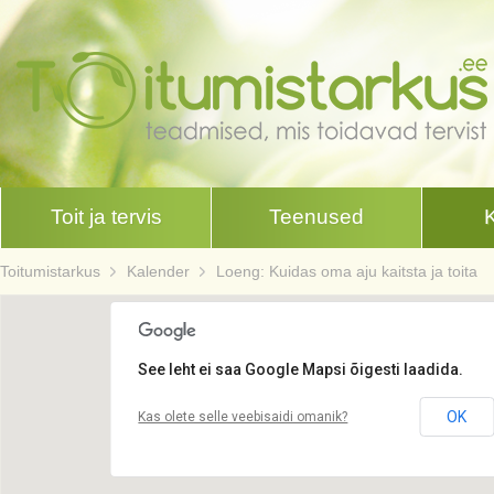
Toit ja tervis
Teenused
Toitumistarkus
Kalender
Loeng: Kuidas oma aju kaitsta ja toita
See leht ei saa Google Mapsi õigesti laadida.
OK
Kas olete selle veebisaidi omanik?