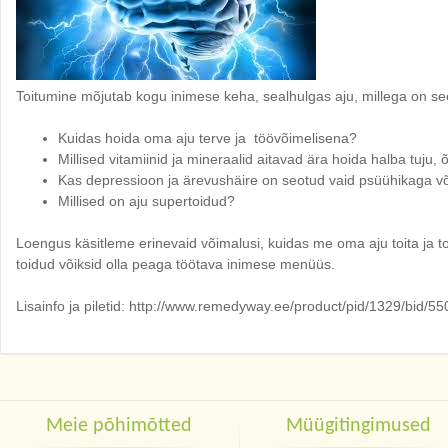
Toitumine mõjutab kogu inimese keha, sealhulgas aju, millega on seo
Kuidas hoida oma aju terve ja töövõimelisena?
Millised vitamiinid ja mineraalid aitavad ära hoida halba tuju
Kas depressioon ja ärevushäire on seotud vaid psüühikaga v
Millised on aju supertoidud?
Loengus käsitleme erinevaid võimalusi, kuidas me oma aju toita ja t
toidud võiksid olla peaga töötava inimese menüüs.
Lisainfo ja piletid: http://www.remedyway.ee/product/pid/1329/bid/55
Meie põhimõtted
Müügitingimused