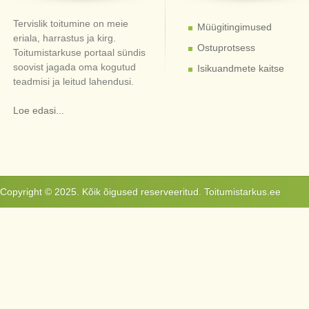
Tervislik toitumine on meie
Müügitingimused
eriala, harrastus ja kirg.
Ostuprotsess
Toitumistarkuse portaal sündis
soovist jagada oma kogutud
Isikuandmete kaitse
teadmisi ja leitud lahendusi.
Loe edasi...
Copyright © 2025. Kõik õigused reserveeritud. Toitumistarkus.ee