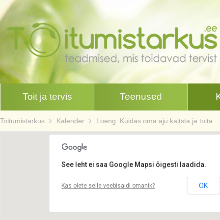
Toit ja tervis
Teenused
Toitumistarkus
Kalender
Loeng: Kuidas oma aju kaitsta ja toita
See leht ei saa Google Mapsi õigesti laadida.
OK
Kas olete selle veebisaidi omanik?