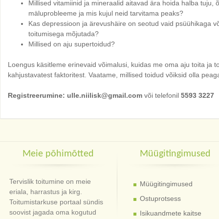
Millised vitamiinid ja mineraalid aitavad ära hoida halba tuju, 
mäluprobleeme ja mis kujul neid tarvitama peaks?
Kas depressioon ja ärevushäire on seotud vaid psüühikaga võ
toitumisega mõjutada?
Millised on aju supertoidud?
Loengus käsitleme erinevaid võimalusi, kuidas me oma aju toita ja
kahjustavatest faktoritest. Vaatame, millised toidud võiksid olla pe
Registreerumine: ulle.niilisk@gmail.com
või telefonil
5593 3227
Meie põhimõtted
Müügitingimused
Tervislik toitumine on meie
Müügitingimused
eriala, harrastus ja kirg.
Ostuprotsess
Toitumistarkuse portaal sündis
soovist jagada oma kogutud
Isikuandmete kaitse