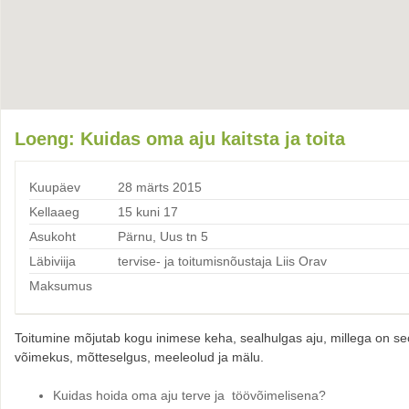
Loeng: Kuidas oma aju kaitsta ja toita
Kuupäev
28 märts 2015
Kellaaeg
15 kuni 17
Asukoht
Pärnu, Uus tn 5
Läbiviija
tervise- ja toitumisnõustaja Liis Orav
Maksumus
Toitumine mõjutab kogu inimese keha, sealhulgas aju, millega on seot
võimekus, mõtteselgus, meeleolud ja mälu.
Kuidas hoida oma aju terve ja töövõimelisena?