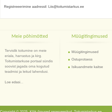
Registreeerimine aadressil: Liis@toitumistarkus.ee
Meie põhimõtted
Müügitingimused
Tervislik toitumine on meie
Müügitingimused
eriala, harrastus ja kirg.
Ostuprotsess
Toitumistarkuse portaal sündis
soovist jagada oma kogutud
Isikuandmete kaitse
teadmisi ja leitud lahendusi.
Loe edasi...
Copyright © 2025. Kõik õigused reserveeritud. Toitumistarkus.ee