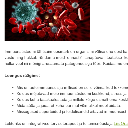
Immuunsüsteemi tähtsaim eesmärk on organismi välise ohu eest kai
vastu ning hakkab ründama meid ennast? Tänapäeval teatakse kok
hulka veel nii mõnigi arusaamatu patogeneesiga tõbi. Kuidas me 
Loengus räägime:
Mis on autoimmuunsus ja millised on selle võimalikud tekke
Kuidas mõjutavad meie immuunsüsteemi keskkond, stress ja
Kuidas keha tasakaalustada ja millele kõige esmalt oma kes
Mida süüa ja juua, et keha parimal võimalikul moel aidata.
Missugused supertoidud ja toidulisandid aitavad immuunsust 
Lektoriks on integratiivse terviseterapeut ja toitumisnõustaja
Liis Ora