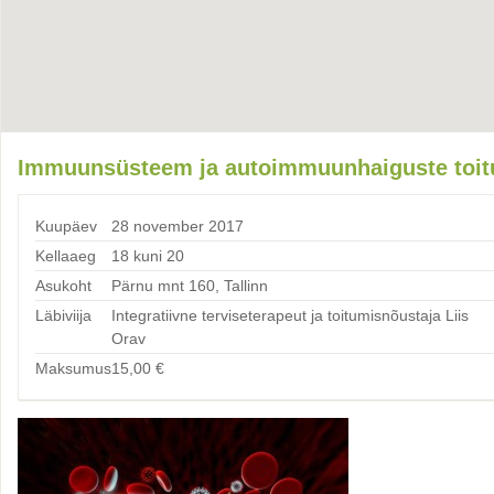
Immuunsüsteem ja autoimmuunhaiguste toitu
Kuupäev
28 november 2017
Kellaaeg
18 kuni 20
Asukoht
Pärnu mnt 160, Tallinn
Läbiviija
Integratiivne terviseterapeut ja toitumisnõustaja Liis
Orav
Maksumus
15,00
€