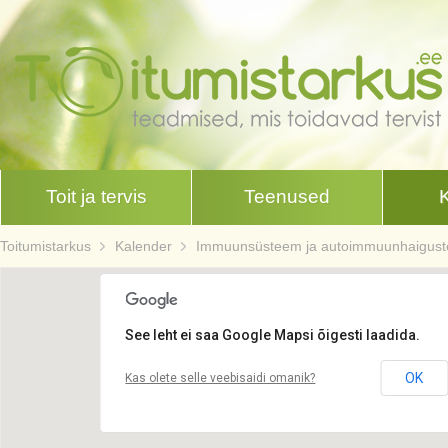
Toit ja tervis
Teenused
Toitumistarkus
Kalender
Immuunsüsteem ja autoimmuunhaiguste t
See leht ei saa Google Mapsi õigesti laadida.
OK
Kas olete selle veebisaidi omanik?