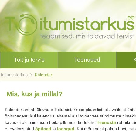
Toit ja tervis
Teenused
Toitumistarkus
Kalender
Mis, kus ja millal?
Kalender annab ülevaate Toitumistarkuse plaanilistest avalikest üritu
õpitubadest. Kui kalendris lähemal ajal toimuvate sündmuste nimekir
kavas ei ole, siis tasub heita pilk meie kodulehe
Teenuste
rubriiki. S
ettevalmistatud
õpitoad
ja
loengud
. Kui mõni neist pakub huvi, si