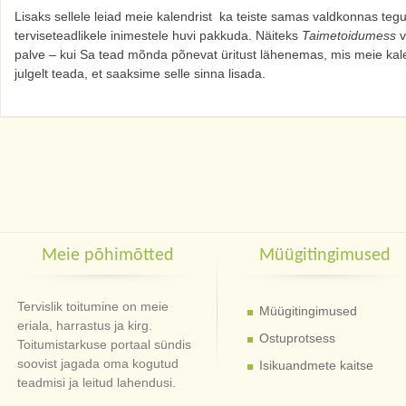
Lisaks sellele leiad meie kalendrist ka teiste samas valdkonnas tegut
terviseteadlikele inimestele huvi pakkuda. Näiteks
Taimetoidumess
v
palve – kui Sa tead mõnda põnevat üritust lähenemas, mis meie kale
julgelt teada, et saaksime selle sinna lisada.
Meie põhimõtted
Müügitingimused
Tervislik toitumine on meie
Müügitingimused
eriala, harrastus ja kirg.
Ostuprotsess
Toitumistarkuse portaal sündis
soovist jagada oma kogutud
Isikuandmete kaitse
teadmisi ja leitud lahendusi.