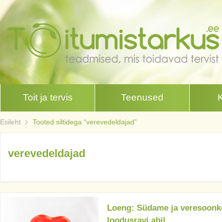
Toit ja tervis
Teenused
Esileht
Tooted siltidega “verevedeldajad”
verevedeldajad
Loeng: Südame ja veresoonko
loodusravi abil