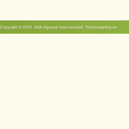
Copyright © 2025. Kõik õigused reserveeritud. Toitumistarkus.ee