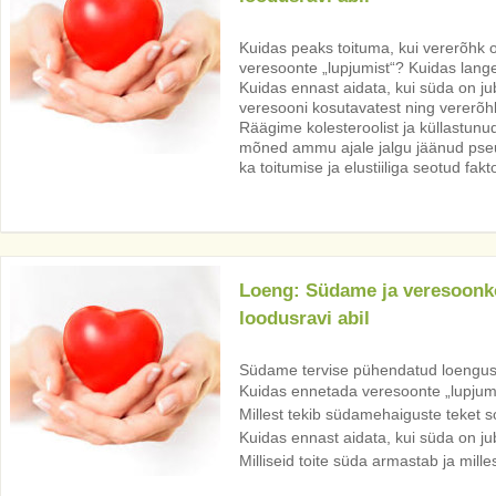
Kuidas peaks toituma, kui vererõhk
veresoonte „lupjumist“? Kuidas lang
Kuidas ennast aidata, kui süda on j
veresooni kosutavatest ning vererõhk
Räägime kolesteroolist ja küllastun
mõned ammu ajale jalgu jäänud pse
ka toitumise ja elustiiliga seotud fakt
Loeng: Südame ja veresoonko
loodusravi abil
Südame tervise pühendatud loengus
Kuidas ennetada veresoonte „lupjum
Millest tekib südamehaiguste teket s
Kuidas ennast aidata, kui süda on j
Milliseid toite süda armastab ja mille