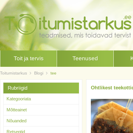
Toit ja tervis
Teenused
Toitumistarkus
Blogi
tee
Ohtlikest teekott
Rubriigid
Kategooriata
Mõtteainet
Nõuanded
Retseptid