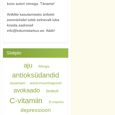
koos autori nimega. Täname!
Artiklite kasutamiseks ärilistel
eesmärkidel tuleb eelnevalt luba
küsida aadressil
info@toitumistarkus.ee. Aitäh!
Sildipilv
aju
Allergia
antioksüdandid
aspartaam
autoimmuunhaigused
avokaado
brokoli
C-vitamiin
D-vitamiin
depressioon