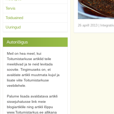
Tervis
Toiduained
26 aprill 2013
|
Integrati
Uuringud
Autoriõigus
Meil on hea meel, kui
Toitumistarkuse artiklid teile
meeldivad ja te neid levitada
soovite. Tingimuseks on, et
avaldate artikli muutmata kujul ja
lisate viite Toitumistarkuse
veebilehele.
Palume lisada avaldatava artikli
sissejuhatusse link meie
blogiartiklile ning artikli lõppu
www.Toitumistarkus.ee allikana