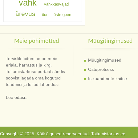
vähk
vähkkasvajad
ärevus
õun
östrogeen
Meie põhimõtted
Müügitingimused
Tervislik toitumine on meie
Müügitingimused
eriala, harrastus ja kirg.
Ostuprotsess
Toitumistarkuse portaal sündis
soovist jagada oma kogutud
Isikuandmete kaitse
teadmisi ja leitud lahendusi.
Loe edasi...
Copyright © 2025. Kõik õigused reserveeritud. Toitumistarkus.ee