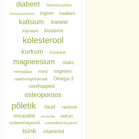
diabeet
homotsüsteiin
ingver
kaalium
immuunsüsteem
kaltsium
kaneel
kiudaine
kilpnääre
kolesterool
kurkum
küüslauk
magneesium
maks
migreen
mesi
menopaus
Omega 3
naatriumglutamaat
rasvhapped
osteoporoos
põletik
raud
ravimid
rinnavähk
sidrun
serotoniin
südamehaigused
sünteetilised lisaained
tsink
vitamiinid