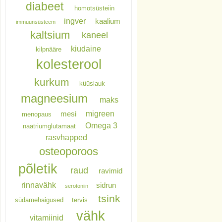
diabeet
homotsüsteiin
ingver
kaalium
immuunsüsteem
kaltsium
kaneel
kiudaine
kilpnääre
kolesterool
kurkum
küüslauk
magneesium
maks
migreen
mesi
menopaus
Omega 3
naatriumglutamaat
rasvhapped
osteoporoos
põletik
raud
ravimid
rinnavähk
sidrun
serotoniin
tsink
südamehaigused
tervis
vähk
vitamiinid