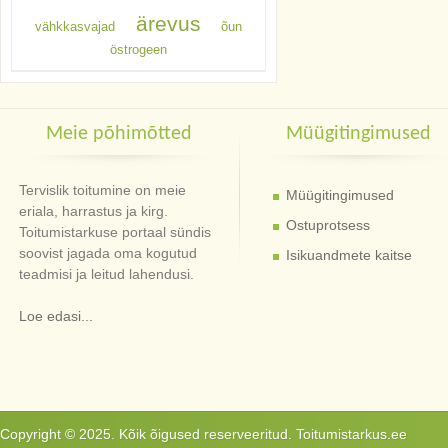
ärevus
vähkkasvajad
õun
östrogeen
Meie põhimõtted
Müügitingimused
Tervislik toitumine on meie
Müügitingimused
eriala, harrastus ja kirg.
Ostuprotsess
Toitumistarkuse portaal sündis
soovist jagada oma kogutud
Isikuandmete kaitse
teadmisi ja leitud lahendusi.
Loe edasi...
Copyright © 2025. Kõik õigused reserveeritud. Toitumistarkus.ee