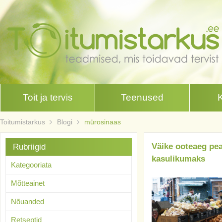
Toit ja tervis
Teenused
Toitumistarkus
Blogi
mürosinaas
Väike ooteaeg pe
Rubriigid
kasulikumaks
Kategooriata
Mõtteainet
Nõuanded
Retseptid