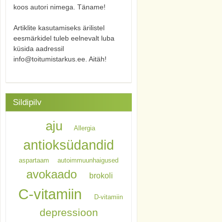
koos autori nimega. Täname!
Artiklite kasutamiseks ärilistel
eesmärkidel tuleb eelnevalt luba
küsida aadressil
info@toitumistarkus.ee. Aitäh!
Sildipilv
aju
Allergia
antioksüdandid
aspartaam
autoimmuunhaigused
avokaado
brokoli
C-vitamiin
D-vitamiin
depressioon