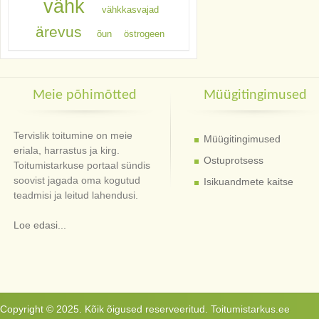
vähk
vähkkasvajad
ärevus
õun
östrogeen
Meie põhimõtted
Müügitingimused
Tervislik toitumine on meie
Müügitingimused
eriala, harrastus ja kirg.
Ostuprotsess
Toitumistarkuse portaal sündis
soovist jagada oma kogutud
Isikuandmete kaitse
teadmisi ja leitud lahendusi.
Loe edasi...
Copyright © 2025. Kõik õigused reserveeritud. Toitumistarkus.ee