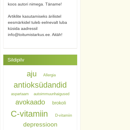
koos autori nimega. Täname!
Artiklite kasutamiseks ärilistel
eesmärkidel tuleb eelnevalt luba
küsida aadressil
info@toitumistarkus.ee. Aitäh!
Sildipilv
aju
Allergia
antioksüdandid
aspartaam
autoimmuunhaigused
avokaado
brokoli
C-vitamiin
D-vitamiin
depressioon