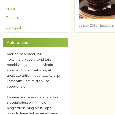
Tervis
Toiduained
08 juuli 2016
|
Integratii
Uuringud
Autoriõigus
Meil on hea meel, kui
Toitumistarkuse artiklid teile
meeldivad ja te neid levitada
soovite. Tingimuseks on, et
avaldate artikli muutmata kujul ja
lisate viite Toitumistarkuse
veebilehele.
Palume lisada avaldatava artikli
sissejuhatusse link meie
blogiartiklile ning artikli lõppu
www.Toitumistarkus.ee allikana