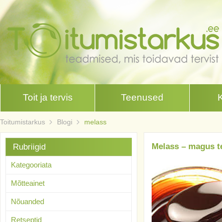
Toit ja tervis
Teenused
Toitumistarkus
Blogi
melass
Melass – magus te
Rubriigid
Kategooriata
Mõtteainet
Nõuanded
Retseptid