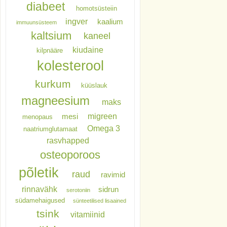
diabeet
homotsüsteiin
ingver
kaalium
immuunsüsteem
kaltsium
kaneel
kiudaine
kilpnääre
kolesterool
kurkum
küüslauk
magneesium
maks
migreen
mesi
menopaus
Omega 3
naatriumglutamaat
rasvhapped
osteoporoos
põletik
raud
ravimid
rinnavähk
sidrun
serotoniin
südamehaigused
sünteetilised lisaained
tsink
vitamiinid