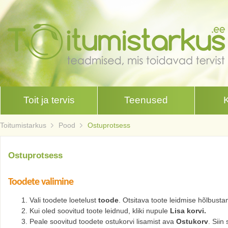
Toit ja tervis
Teenused
Toitumistarkus
Pood
Ostuprotsess
Ostuprotsess
Toodete valimine
Vali toodete loetelust
toode
. Otsitava toote leidmise hõlbust
Kui oled soovitud toote leidnud, kliki nupule
Lisa korvi.
Peale soovitud toodete ostukorvi lisamist ava
Ostukorv
. Siin