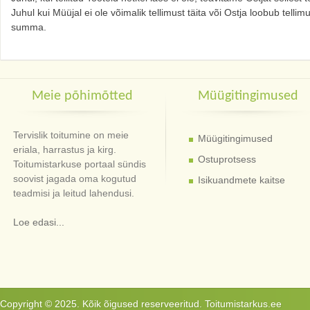
Juhul kui Müüjal ei ole võimalik tellimust täita või Ostja loobub tell
summa.
Meie põhimõtted
Müügitingimused
Tervislik toitumine on meie
Müügitingimused
eriala, harrastus ja kirg.
Ostuprotsess
Toitumistarkuse portaal sündis
soovist jagada oma kogutud
Isikuandmete kaitse
teadmisi ja leitud lahendusi.
Loe edasi...
Copyright © 2025. Kõik õigused reserveeritud. Toitumistarkus.ee