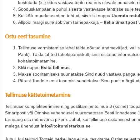
kustutada (klikkides vastava toote rea ees olevale punasele ris
Sooduskampaania puhul sisesta vastavasse lahtrisse sulle t
Kui kõik muudatused on tehtud, siis kliki nuppu
Uuenda ostuk
Allpool märgi sulle sobivam tarnepakkuja –
Itella Smartpost
v
Ostu eest tasumine
Tellimuse vormistamise lehel täida nõutud andmeväljad, vali 
Pank). Täida lahtrid tähelepanelikult, sest esitatud informatsio
kohaletoimetamine.
Kliki nuppu
Esita tellimus
.
Makse sooritamiseks suunatakse Sind nüüd vastava panga lehel
Pärast Toodete eest tasumist saadetakse Sinu poolt märgitud e
Tellimuse kättetoimetamine
Tellimuse komplekteerimine ning postitamine toimub 3 (kolme) tööpäeva
Smartposti või Omniva vahendusel suurematesse Eesti linnadesse 1
tarneaeg olla mõnevõrra pikem. Juhul, kui tellimuse esitamisest on
meiega ühendust
info@toitumistarkus.ee
Juhul, kui tellitud Tooteid hetkel laos ei ole, teavitame Ostjat selles