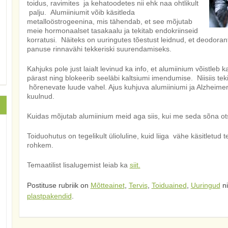
toidus, ravimites ja kehatoodetes nii ehk naa ohtlikult
palju. Alumiiniumit võib käsitleda
metalloöstrogeenina, mis tähendab, et see mõjutab
meie hormonaalset tasakaalu ja tekitab endokriinseid
korratusi. Näiteks on uuringutes tõestust leidnud, et deodora
panuse rinnavähi tekkeriski suurendamiseks.
Kahjuks pole just laialt levinud ka info, et alumiinium võistleb
pärast ning blokeerib seeläbi kaltsiumi imendumise. Niisiis tek
hõrenevate luude vahel. Ajus kuhjuva alumiiniumi ja Alzheimeri
kuulnud.
Kuidas mõjutab alumiinium meid aga siis, kui me seda sõna o
Toiduohutus on tegelikult ülioluline, kuid liiga vähe käsitletud 
rohkem.
Temaatilist lisalugemist leiab ka
siit.
Postituse rubriik on
Mõtteainet
,
Tervis
,
Toiduained
,
Uuringud
ni
plastpakendid
.