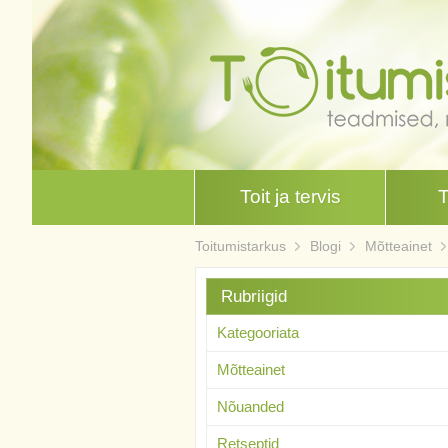
Toit ja tervis
Toitumistarkus
Blogi
Mõtteainet
Rubriigid
Kategooriata
Mõtteainet
Nõuanded
Retseptid