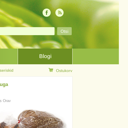
Blogi
seriskid
Ostukorv
duga
is Orav