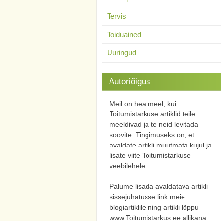
Tervis
Toiduained
Uuringud
Autoriõigus
Meil on hea meel, kui
Toitumistarkuse artiklid teile
meeldivad ja te neid levitada
soovite. Tingimuseks on, et
avaldate artikli muutmata kujul ja
lisate viite Toitumistarkuse
veebilehele.
Palume lisada avaldatava artikli
sissejuhatusse link meie
blogiartiklile ning artikli lõppu
www.Toitumistarkus.ee allikana