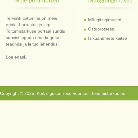
Meie põhimõtted
Müügitingimused
Tervislik toitumine on meie
Müügitingimused
eriala, harrastus ja kirg.
Ostuprotsess
Toitumistarkuse portaal sündis
soovist jagada oma kogutud
Isikuandmete kaitse
teadmisi ja leitud lahendusi.
Loe edasi...
Copyright © 2025. Kõik õigused reserveeritud. Toitumistarkus.ee