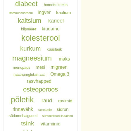
diabeet
homotsüsteiin
ingver
kaalium
immuunsüsteem
kaltsium
kaneel
kiudaine
kilpnääre
kolesterool
kurkum
küüslauk
magneesium
maks
migreen
mesi
menopaus
Omega 3
naatriumglutamaat
rasvhapped
osteoporoos
põletik
raud
ravimid
rinnavähk
sidrun
serotoniin
südamehaigused
sünteetilised lisaained
tsink
vitamiinid