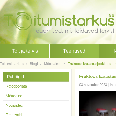
Toit ja tervis
Teenused
Toitumistarkus
Blogi
Mõtteainet
Fruktoos karastusjookides – 
Fruktoos karastus
Rubriigid
03 november 2023
|
Inte
Kategooriata
Mõtteainet
Nõuanded
Retseptid