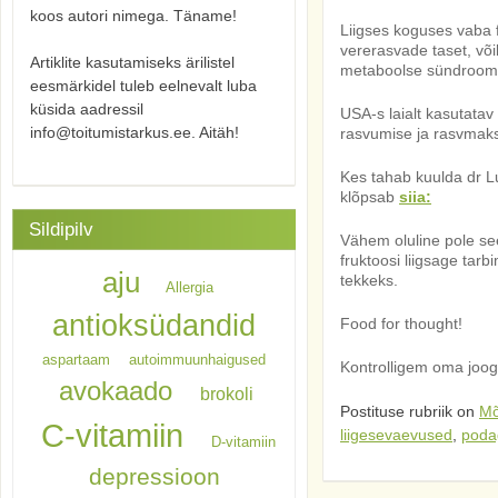
koos autori nimega. Täname!
Liigses koguses vaba f
vererasvade taset, või
Artiklite kasutamiseks ärilistel
metaboolse sündroomi j
eesmärkidel tuleb eelnevalt luba
küsida aadressil
USA-s laialt kasutatav
info@toitumistarkus.ee. Aitäh!
rasvumise ja rasvmak
Kes tahab kuulda dr L
klõpsab
siia:
Sildipilv
Vähem oluline pole see
fruktoosi liigsage tar
aju
tekkeks.
Allergia
antioksüdandid
Food for thought!
aspartaam
autoimmuunhaigused
Kontrolligem oma joogi
avokaado
brokoli
Postituse rubriik on
Mõ
C-vitamiin
liigesevaevused
,
poda
D-vitamiin
depressioon