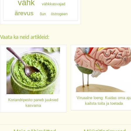
vähk
vähkkasvajad
ärevus
õun
östrogeen
Vaata ka neid artikleid:
Viruaalne loeng: Kuidas oma aj
Koriandripesto paneb juuksed
kaitsta toita ja toetada
kasvama