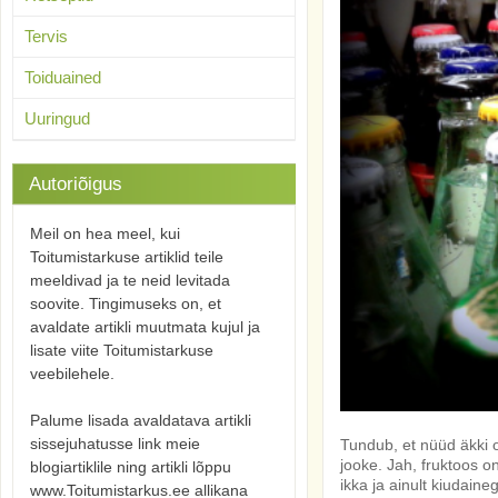
Tervis
Toiduained
Uuringud
Autoriõigus
Meil on hea meel, kui
Toitumistarkuse artiklid teile
meeldivad ja te neid levitada
soovite. Tingimuseks on, et
avaldate artikli muutmata kujul ja
lisate viite Toitumistarkuse
veebilehele.
Palume lisada avaldatava artikli
sissejuhatusse link meie
Tundub, et nüüd äkki o
jooke. Jah, fruktoos o
blogiartiklile ning artikli lõppu
ikka ja ainult kiudaine
www.Toitumistarkus.ee allikana